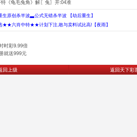
解平特《龟毛兔角》解〖兔〗开:04准
后重生原创杀半波▃公式无错杀半波 【劫后重生】
精选★★六肖中特★★计划下注,敢与卖料试比高!【夜雨】
时时彩9.99倍
册就送999元
返回上级
返回天下彩