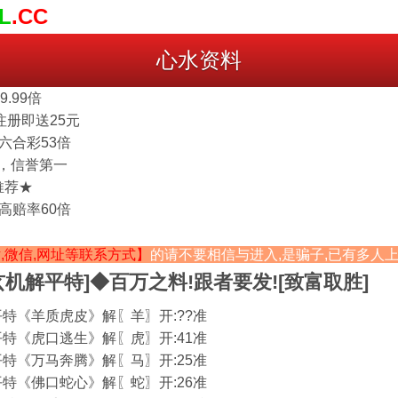
L
.CC
心水资料
9.99倍
注册即送25元
8 六合彩53倍
倍，信誉第一
推荐★
最高赔率60倍
,微信,网址等联系方式】
的请不要相信与进入,是骗子,已有多人上
[玄机解平特]◆百万之料!跟者要发![致富取胜]
解平特《羊质虎皮》解〖羊〗开:??准
解平特《虎口逃生》解〖虎〗开:41准
解平特《万马奔腾》解〖马〗开:25准
解平特《佛口蛇心》解〖蛇〗开:26准