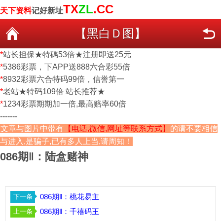
TX
ZL
.CC
天下资料
记好新址
【黑白Ｄ图】
*
站长担保★特碼53倍★注册即送25元
*
5386彩票，下APP送888六合彩55倍
*
8932彩票六合特码99倍，信誉第一
*
老站★特码109倍 站长推荐★
*
1234彩票期期加一倍,最高赔率60倍
-------
文章与图片中带有
【电话,微信,网址等联系方式】
的请不要相信
与进入,是骗子,已有多人上当,请周知！
086期‖：陆盒赌神
086期‖：桃花易主
086期‖：千禧码王