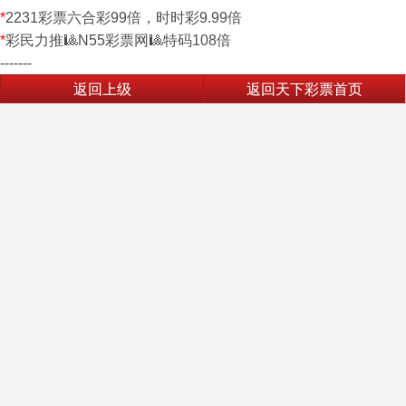
*
2231彩票六合彩99倍，时时彩9.99倍
*
彩民力推🎱N55彩票网🎱特码108倍
-------
返回上级
返回天下彩票首页