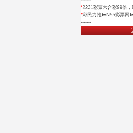
*
2231彩票六合彩99倍，
*
彩民力推🎱N55彩票网
-------