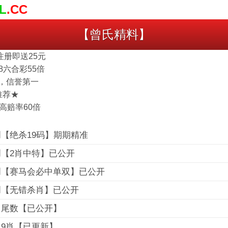
L
.CC
【曾氏精料】
注册即送25元
88六合彩55倍
倍，信誉第一
推荐★
最高赔率60倍
创【绝杀19码】期期精准
创【2肖中特】已公开
原创【赛马会必中单双】已公开
原创【无错杀肖】已公开
必中尾数【已公开】
中9肖【已更新】