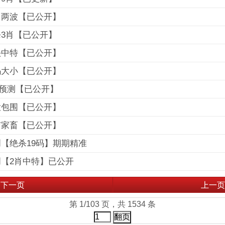
必中两波【已公开】
杀3肖【已公开】
三头中特【已公开】
特码大小【已公开】
--预测【已公开】
码大包围【已公开】
兽与家畜【已公开】
创【绝杀19码】期期精准
创【2肖中特】已公开
下一页
上一页
第 1/103 页，共 1534 条