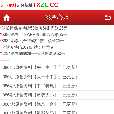
TX
ZL
.CC
天下资料
记好新址
彩票心水
*
站长担保★特碼53倍★注册即送25元
*
5386彩票，下APP送888六合彩55倍
*
8932彩票六合特码99倍，信誉第一
*
老站★特码109倍 站长推荐★
*
1234彩票期期加一倍,最高赔率60倍
-------
086期:原创资料【平二中二】〖已更新〗
086期:原创资料【买十不中】〖已更新〗
086期:原创资料【中平特尾】〖已更新〗
086期:原创资料【单双大小】〖已更新〗
086期:原创资料【绝杀一合】〖已更新〗
086期:原创资料【最新杀码】〖已更新〗