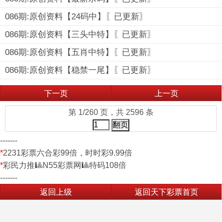
086期:原创资料【24码中】〖已更新〗
086期:原创资料【三头中特】〖已更新〗
086期:原创资料【五肖中特】〖已更新〗
086期:原创资料【稳禁一尾】〖已更新〗
下一页
上一页
第 1/260 页，共 2596 条
-------
*
2231彩票六合彩99倍，时时彩9.99倍
*
彩民力推🎱N55彩票网🎱特码108倍
-------
返回上级
返回天下彩票首页